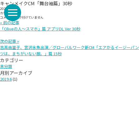
キャンメイクCM「舞台袖篇」30秒
2021/6/15
カテゴリー:
キ
コメントを受け付けていません
ャ
« 前の記事
ン
「Oliveの人〜スマホ」篇 アプリDL Ver 30秒
メ
イ
ク
次の記事 »
CM「舞
吉高由里子、宮沢氷魚出演／グローバルワーク新CM「エアかるイージーパン
台
袖
ツは、まちがいない服。」篇 15秒
篇」
カテゴリー
30
秒
未分類
は
月別アーカイブ
2019.6
(1)