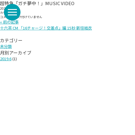
超特急「ガチ夢中！」MUSIC VIDEO
2026/5/12
カテゴリー:
超
コメントを受け付けていません
特
« 前の記事
急
十六茶 CM 「16チャージ！交差点」編 15秒 新垣結衣
「ガ
チ
夢
カテゴリー
中！」
未分類
MUSIC
VIDEO
月別アーカイブ
は
2019.6
(1)