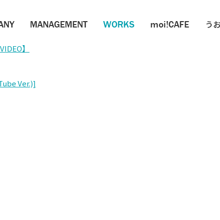
ANY
MANAGEMENT
WORKS
moi!CAFE
うお
 VIDEO】
be Ver.)]