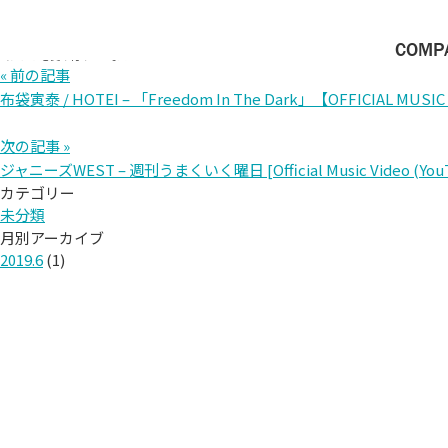
青春のスピード／青春高校アイドル部 選抜【青春高校3年C組】
2019/5/14
カテゴリー:
COMP
青
コメントを受け付けていません
春
« 前の記事
の
布袋寅泰 / HOTEI – 「Freedom In The Dark」【OFFICIAL MUSIC
ス
ピ
ー
ド
次の記事 »
／
ジャニーズWEST – 週刊うまくいく曜日 [Official Music Video (YouTu
青
春
カテゴリー
高
校
未分類
ア
月別アーカイブ
イ
ド
2019.6
(1)
ル
部
選
抜
【青
春
高
校
3
年
C
組】
は