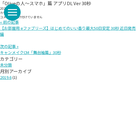
「Oliveの人〜スマホ」篇 アプリDL Ver 30秒
2024/4/4
カテゴリー:
「Olive
コメントを受け付けていません
の
« 前の記事
人〜
【お部屋用 eファブリーズ】はじめてのいい香り最大50日安定 30秒 近日発売
ス
マ
編
ホ」
篇
次の記事 »
ア
プ
キャンメイクCM「舞台袖篇」30秒
リ
カテゴリー
DL
Ver
未分類
30
月別アーカイブ
秒
は
2019.6
(1)